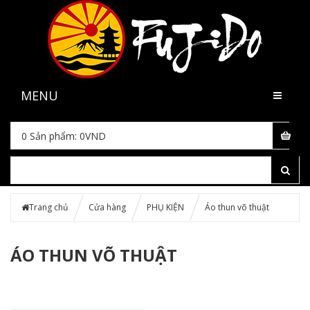
MENU
0
Sản phẩm:
0
VND
Trang chủ
Cửa hàng
PHỤ KIỆN
Áo thun võ thuật
ÁO THUN VÕ THUẬT